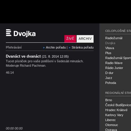
Český rozhlas Dvojka
CELOPLOŠNÉ ST
Radiožurnál
ŽIVĚ
ARCHIV
Dvojka
Přehrávání
Archiv pořadu
|
Stránka pořadu
Vltava
Plus
Dvanáct ve dvanáct
(21. 8. 2014 12:05)
Radiožurnál Sport
Tucet písniček pro vaše potěšení v šedesáti minutách.
Radio Wave
Moderuje Richard Pachman.
Rádio Junior
46:14
D-dur
Jazz
Pohoda
REGIONÁLNÍ STA
Brno
České Budějovice
Hradec Králové
Karlovy Vary
Liberec
Olomouc
00:00
00:00
Ostrava