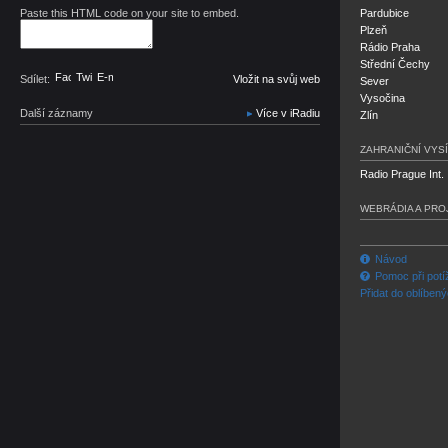
Paste this HTML code on your site to embed.
Pardubice
Plzeň
Rádio Praha
Střední Čechy
Facebook
Twitter
E-mail
Sdílet:
Vložit na svůj web
Sever
Vysočina
Další záznamy
Více v iRadiu
Zlín
ZAHRANIČNÍ VYSÍ
Radio Prague Int.
WEBRÁDIA A PRO
Návod
Pomoc při potí
Přidat do oblíben