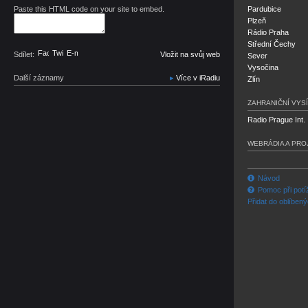
Paste this HTML code on your site to embed.
Pardubice
Plzeň
Rádio Praha
Střední Čechy
Facebook
Twitter
E-mail
Sdílet:
Vložit na svůj web
Sever
Vysočina
Další záznamy
Více v iRadiu
Zlín
ZAHRANIČNÍ VYSÍ
Radio Prague Int.
WEBRÁDIA A PRO
Návod
Pomoc při potí
Přidat do oblíben