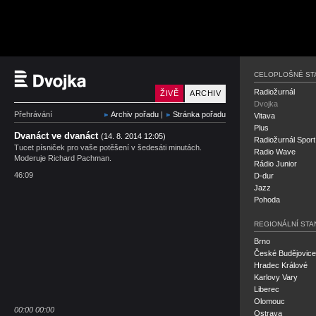
Český rozhlas Dvojka
CELOPLOŠNÉ ST
Radiožurnál
ŽIVĚ
ARCHIV
Dvojka
Přehrávání
Archiv pořadu
|
Stránka pořadu
Vltava
Plus
Dvanáct ve dvanáct
(14. 8. 2014 12:05)
Radiožurnál Sport
Tucet písniček pro vaše potěšení v šedesáti minutách.
Radio Wave
Moderuje Richard Pachman.
Rádio Junior
46:09
D-dur
Jazz
Pohoda
REGIONÁLNÍ STA
Brno
České Budějovice
Hradec Králové
Karlovy Vary
Liberec
Olomouc
00:00
00:00
Ostrava