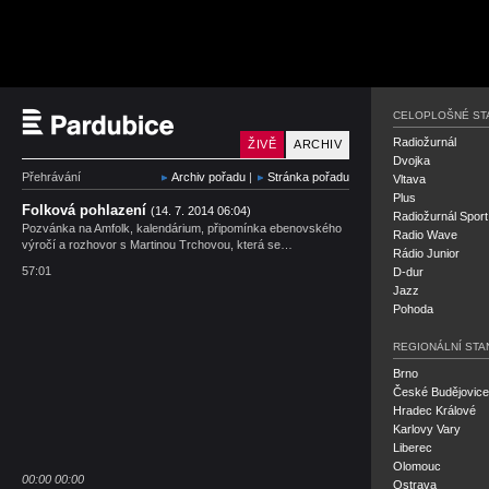
Český rozhlas Pardubi
CELOPLOŠNÉ ST
Radiožurnál
ŽIVĚ
ARCHIV
Dvojka
Přehrávání
Archiv pořadu
|
Stránka pořadu
Vltava
Plus
Folková pohlazení
(14. 7. 2014 06:04)
Radiožurnál Sport
Pozvánka na Amfolk, kalendárium, připomínka ebenovského
Radio Wave
výročí a rozhovor s Martinou Trchovou, která se…
Rádio Junior
57:01
D-dur
Jazz
Pohoda
REGIONÁLNÍ STA
Brno
České Budějovice
Hradec Králové
Karlovy Vary
Liberec
Olomouc
00:00
00:00
Ostrava