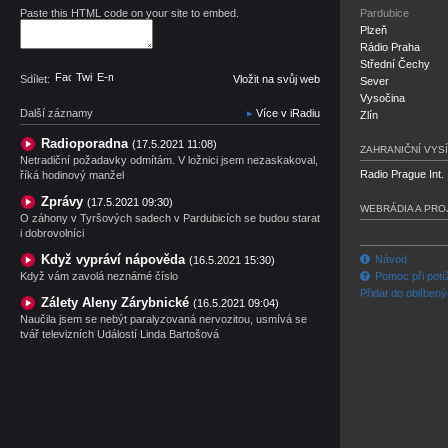
Paste this HTML code on your site to embed.
Pardubice
Plzeň
Rádio Praha
Střední Čechy
Facebook
Twitter
E-mail
Sdílet:
Vložit na svůj web
Sever
Vysočina
Další záznamy
Více v iRadiu
Zlín
Radioporadna
(17.5.2021 11:08)
ZAHRANIČNÍ VYSÍ
Netradiční požadavky odmítám. V ložnici jsem nezaskakoval,
Radio Prague Int.
říká hodinový manžel
Zprávy
(17.5.2021 09:30)
WEBRÁDIA A PRO
O záhony v Tyršových sadech v Pardubicích se budou starat
i dobrovolníci
Když vypráví nápověda
Návod
(16.5.2021 15:30)
Když vám zavolá neznámé číslo
Pomoc při potí
Přidat do oblíben
Zálety Aleny Zárybnické
(16.5.2021 09:04)
Naučila jsem se nebýt paralyzovaná nervozitou, usmívá se
tvář televizních Událostí Linda Bartošová