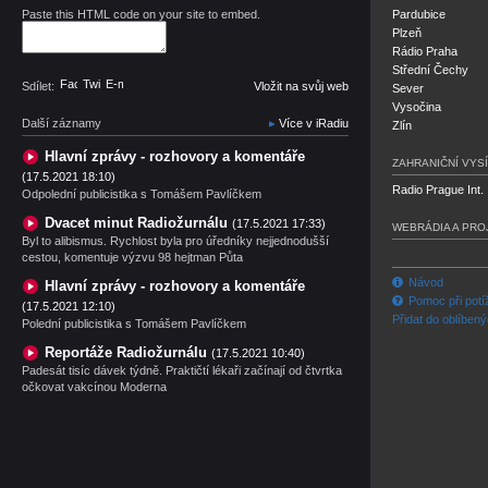
Paste this HTML code on your site to embed.
Pardubice
Plzeň
Rádio Praha
Střední Čechy
Facebook
Twitter
E-mail
Sdílet:
Vložit na svůj web
Sever
Vysočina
Další záznamy
Více v iRadiu
Zlín
Hlavní zprávy - rozhovory a komentáře
ZAHRANIČNÍ VYSÍ
(17.5.2021 18:10)
Radio Prague Int.
Odpolední publicistika s Tomášem Pavlíčkem
Dvacet minut Radiožurnálu
(17.5.2021 17:33)
WEBRÁDIA A PRO
Byl to alibismus. Rychlost byla pro úředníky nejjednodušší
cestou, komentuje výzvu 98 hejtman Půta
Návod
Hlavní zprávy - rozhovory a komentáře
Pomoc při potí
(17.5.2021 12:10)
Přidat do oblíben
Polední publicistika s Tomášem Pavlíčkem
Reportáže Radiožurnálu
(17.5.2021 10:40)
Padesát tisíc dávek týdně. Praktičtí lékaři začínají od čtvrtka
očkovat vakcínou Moderna