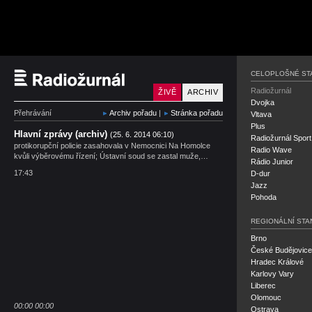
Český rozhlas Radiožu
CELOPLOŠNÉ ST
Radiožurnál
ŽIVĚ
ARCHIV
Dvojka
Přehrávání
Archiv pořadu
|
Stránka pořadu
Vltava
Plus
Hlavní zprávy (archiv)
(25. 6. 2014 06:10)
Radiožurnál Sport
protikorupční policie zasahovala v Nemocnici Na Homolce
Radio Wave
kvůli výběrovému řízení; Ústavní soud se zastal muže,…
Rádio Junior
17:43
D-dur
Jazz
Pohoda
REGIONÁLNÍ STA
Brno
České Budějovice
Hradec Králové
Karlovy Vary
Liberec
Olomouc
00:00
00:00
Ostrava