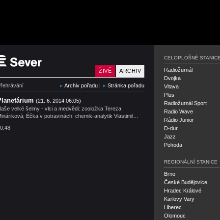
Český rozhlas Sever
CELOPLOŠNÉ STANIC
Radiožurnál
ŽIVĚ
ARCHIV
Dvojka
řehrávání
Archiv pořadu
|
Stránka pořadu
Vltava
Plus
Planetárium
(21. 6. 2014 06:05)
Radiožurnál Sport
aše velké šelmy - vlci a medvědi: zooložka Tereza
Radio Wave
ináriková; Éčka v potravinách: chemik-analytik Vlastimil…
Rádio Junior
0:48
D-dur
Jazz
Pohoda
REGIONÁLNÍ STANICE
Brno
České Budějovice
Hradec Králové
Karlovy Vary
Liberec
Olomouc