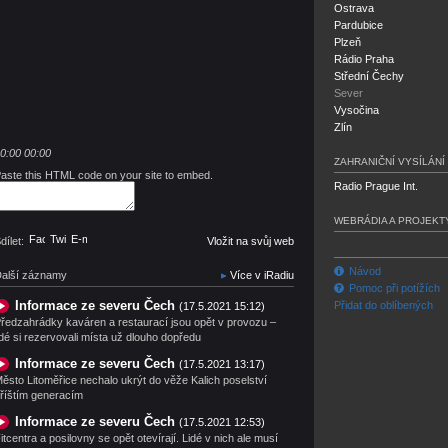
Ostrava
Pardubice
Plzeň
Rádio Praha
Střední Čechy
Sever
Vysočina
Zlín
0:00
00:00
ZAHRANIČNÍ VYSÍLÁNÍ
aste this HTML code on your site to embed.
Radio Prague Int.
WEBRÁDIA A PROJEKT
Facebook
Twitter
E-mail
dílet:
Vložit na svůj web
Návod
alší záznamy
Více v iRadiu
Pomoc při potížích
Informace ze severu Čech
Přidat do oblíbených
(17.5.2021 15:12)
ředzahrádky kaváren a restaurací jsou opět v provozu –
idé si rezervovali místa už dlouho dopředu
Informace ze severu Čech
(17.5.2021 13:17)
ěsto Litoměřice nechalo ukrýt do věže Kalich poselství
říštím generacím
Informace ze severu Čech
(17.5.2021 12:53)
itcentra a posilovny se opět otevírají. Lidé v nich ale musí