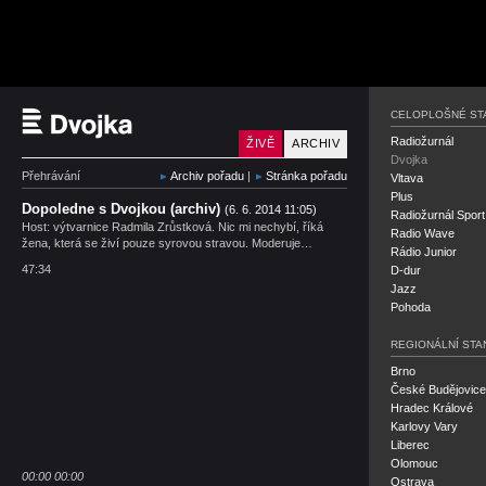
Český rozhlas Dvojka
CELOPLOŠNÉ ST
Radiožurnál
ŽIVĚ
ARCHIV
Dvojka
Přehrávání
Archiv pořadu
|
Stránka pořadu
Vltava
Plus
Dopoledne s Dvojkou (archiv)
(6. 6. 2014 11:05)
Radiožurnál Sport
Host: výtvarnice Radmila Zrůstková. Nic mi nechybí, říká
Radio Wave
žena, která se živí pouze syrovou stravou. Moderuje…
Rádio Junior
47:34
D-dur
Jazz
Pohoda
REGIONÁLNÍ STA
Brno
České Budějovice
Hradec Králové
Karlovy Vary
Liberec
Olomouc
00:00
00:00
Ostrava