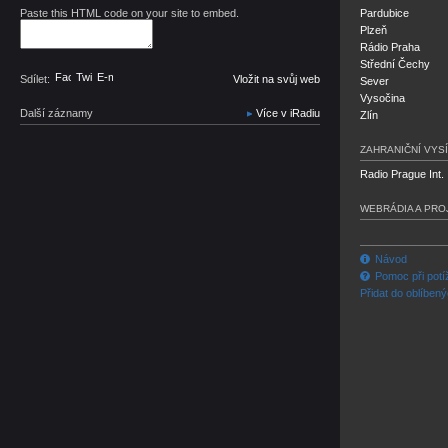
Paste this HTML code on your site to embed.
Pardubice
Plzeň
Rádio Praha
Střední Čechy
Facebook
Twitter
E-mail
Sdílet:
Vložit na svůj web
Sever
Vysočina
Další záznamy
Více v iRadiu
Zlín
ZAHRANIČNÍ VYSÍ
Radio Prague Int.
WEBRÁDIA A PRO
Návod
Pomoc při potí
Přidat do oblíben