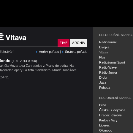
Český rozhlas Vltava
CELOPLOŠNÉ STANIC
Radiožurnál
ŽIVĚ
ARCHIV
Dvojka
řehrávání
Archiv pořadu
|
Stránka pořadu
Vltava
Plus
Rondo
(1. 6. 2014 09:00)
Radiožurnál Sport
ak šla Mozartova Zahradnice z Prahy do světa. Na
Radio Wave
bjevitelce opery La finta Gairdiniera, Miladě Jonášové,…
Rádio Junior
:54:31
D-dur
Jazz
Pohoda
REGIONÁLNÍ STANICE
Brno
České Budějovice
Hradec Králové
Karlovy Vary
Liberec
Olomouc