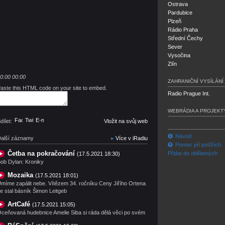
Ostrava
Pardubice
Plzeň
Rádio Praha
Střední Čechy
Sever
Vysočina
Zlín
0:00
00:00
ZAHRANIČNÍ VYSÍLÁNÍ
aste this HTML code on your site to embed.
Radio Prague Int.
WEBRÁDIA A PROJEKT
Facebook
Twitter
E-mail
dílet:
Vložit na svůj web
Návod
alší záznamy
Více v iRadiu
Pomoc při potížích
Četba na pokračování
Přidat do oblíbených
(17.5.2021 18:30)
ob Dylan: Kroniky
Mozaika
(17.5.2021 18:01)
míme zapálit nebe. Vítězem 34. ročníku Ceny Jiřího Ortena
e stal básník Šimon Leitgeb
ArtCafé
(17.5.2021 15:05)
ceňovaná hudebnice Amelie Siba si ráda dělá věci po svém