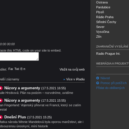
Ostrava
Pardubice
Plzeň
Rádio Praha
Střední Čechy
Sever
Vysočina
Zlín
0:00
00:00
ZAHRANIČNÍ VYSÍLÁNÍ
aste this HTML code on your site to embed.
Radio Prague Int.
WEBRÁDIA A PROJEKT
Facebook
Twitter
E-mail
dílet:
Vložit na svůj web
Návod
alší záznamy
Více v iRadiu
Pomoc při potížích
Názory a argumenty
Přidat do oblíbených
(17.5.2021 16:55)
ulie Hrstková: Plán na podzim – rozvolníme, uvidíme
Názory a argumenty
(17.5.2021 15:55)
an Fingerland: Vojenský převrat ve Francii, který se zatím
estal
Dnešní Plus
(17.5.2021 15:25)
atka národa Winnie Mandelová byla oporou manželovi, ale i
dsouzenou únoskyní, míní historik