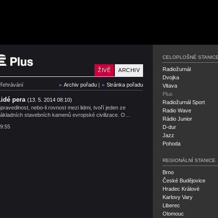
Český rozhlas Plus
CELOPLOŠNÉ STANIC
Radiožurnál
ŽIVĚ
ARCHIV
Dvojka
řehrávání
Archiv pořadu
|
Stránka pořadu
Vltava
Plus
Lidé pera
(13. 5. 2014 08:10)
Radiožurnál Sport
pravedlnost, nebo-li rovnost mezi lidmi, tvoří jeden ze
Radio Wave
ákladních stavebních kamenů evropské civilizace. O…
Rádio Junior
9:55
D-dur
Jazz
Pohoda
REGIONÁLNÍ STANICE
Brno
České Budějovice
Hradec Králové
Karlovy Vary
Liberec
Olomouc