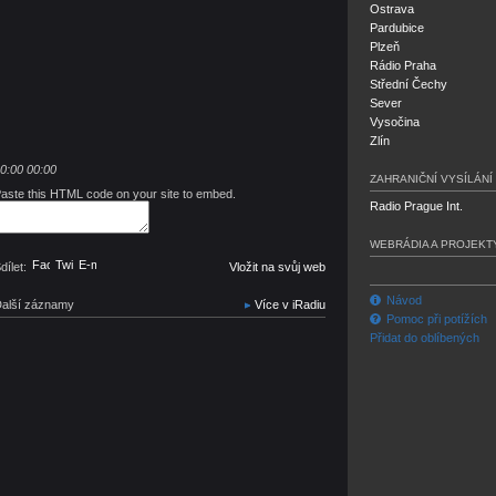
Ostrava
Pardubice
Plzeň
Rádio Praha
Střední Čechy
Sever
Vysočina
Zlín
0:00
00:00
ZAHRANIČNÍ VYSÍLÁNÍ
aste this HTML code on your site to embed.
Radio Prague Int.
WEBRÁDIA A PROJEKT
Facebook
Twitter
E-mail
dílet:
Vložit na svůj web
Návod
alší záznamy
Více v iRadiu
Pomoc při potížích
Přidat do oblíbených