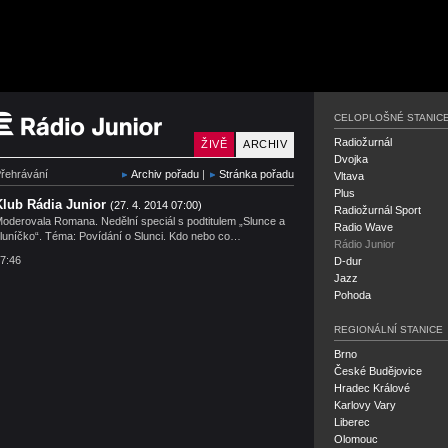
Rádio Junior
CELOPLOŠNÉ STANIC
Radiožurnál
ŽIVĚ
ARCHIV
Dvojka
řehrávání
Archiv pořadu
|
Stránka pořadu
Vltava
Plus
Klub Rádia Junior
(27. 4. 2014 07:00)
Radiožurnál Sport
oderovala Romana. Nedělní speciál s podtitulem „Slunce a
Radio Wave
luníčko“. Téma: Povídání o Slunci. Kdo nebo co…
Rádio Junior
7:46
D-dur
Jazz
Pohoda
REGIONÁLNÍ STANICE
Brno
České Budějovice
Hradec Králové
Karlovy Vary
Liberec
Olomouc