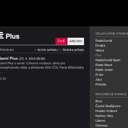
Český rozhlas Plus
CELOPLOŠNÉ STANIC
Radiožurnál
ŽIVĚ
ARCHIV
Dvojka
řehrávání
Archiv pořadu
|
Stránka pořadu
Vltava
Plus
Ranní Plus
(23. 4. 2014 08:00)
Radiožurnál Sport
anní Plus o osmé: Církevní restituce, téma pro
Radio Wave
ístopředsedu vlády a předsedu KDU-ČSL Pavla Bělobrádka
Rádio Junior
a…
D-dur
1:15
Jazz
Pohoda
REGIONÁLNÍ STANICE
Brno
České Budějovice
Hradec Králové
Karlovy Vary
Liberec
Olomouc