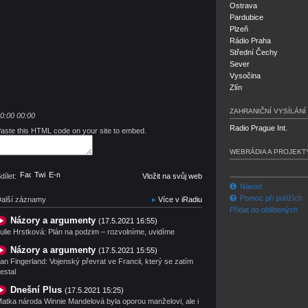
Ostrava
Pardubice
Plzeň
Rádio Praha
Střední Čechy
Sever
Vysočina
Zlín
ZAHRANIČNÍ VYSÍLÁNÍ
0:00
00:00
Radio Prague Int.
aste this HTML code on your site to embed.
WEBRÁDIA A PROJEKT
Facebook
Twitter
E-mail
dílet:
Vložit na svůj web
Návod
Pomoc při potížích
alší záznamy
Více v iRadiu
Přidat do oblíbených
Názory a argumenty
(17.5.2021 16:55)
ulie Hrstková: Plán na podzim – rozvolníme, uvidíme
Názory a argumenty
(17.5.2021 15:55)
an Fingerland: Vojenský převrat ve Francii, který se zatím
estal
Dnešní Plus
(17.5.2021 15:25)
atka národa Winnie Mandelová byla oporou manželovi, ale i