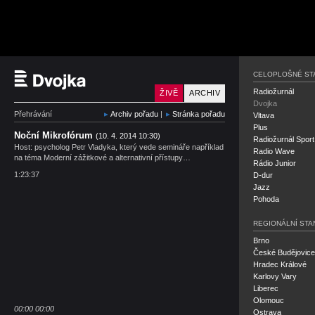
Český rozhlas Dvojka
CELOPLOŠNÉ ST
Radiožurnál
ŽIVĚ
ARCHIV
Dvojka
Přehrávání
Archiv pořadu
|
Stránka pořadu
Vltava
Plus
Noční Mikrofórum
(10. 4. 2014 10:30)
Radiožurnál Sport
Host: psycholog Petr Vladyka, který vede semináře například
Radio Wave
na téma Moderní zážitkové a alternativní přístupy…
Rádio Junior
1:23:37
D-dur
Jazz
Pohoda
REGIONÁLNÍ STA
Brno
České Budějovice
Hradec Králové
Karlovy Vary
Liberec
Olomouc
00:00
00:00
Ostrava