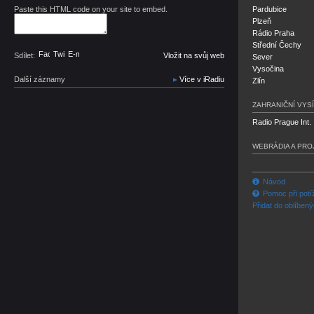
Paste this HTML code on your site to embed.
Pardubice
Plzeň
Rádio Praha
Střední Čechy
Facebook
Twitter
E-mail
Sdílet:
Vložit na svůj web
Sever
Vysočina
Další záznamy
Více v iRadiu
Zlín
ZAHRANIČNÍ VYSÍ
Radio Prague Int.
WEBRÁDIA A PRO
Návod
Pomoc při potí
Přidat do oblíben