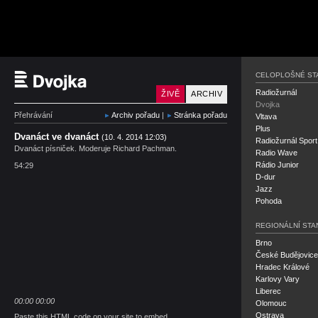
Český rozhlas Dvojka
CELOPLOŠNÉ ST
Radiožurnál
ŽIVĚ
ARCHIV
Dvojka
Přehrávání
Archiv pořadu
|
Stránka pořadu
Vltava
Plus
Dvanáct ve dvanáct
(10. 4. 2014 12:03)
Radiožurnál Sport
Dvanáct písniček. Moderuje Richard Pachman.
Radio Wave
Rádio Junior
54:29
D-dur
Jazz
Pohoda
REGIONÁLNÍ STA
Brno
České Budějovice
Hradec Králové
Karlovy Vary
Liberec
00:00
00:00
Olomouc
Ostrava
Paste this HTML code on your site to embed.