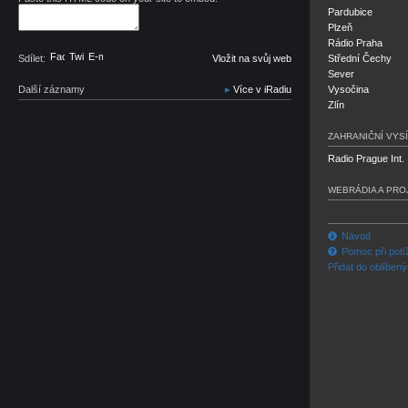
Pardubice
Plzeň
Rádio Praha
Facebook
Twitter
E-mail
Sdílet:
Vložit na svůj web
Střední Čechy
Sever
Další záznamy
Více v iRadiu
Vysočina
Zlín
ZAHRANIČNÍ VYSÍ
Radio Prague Int.
WEBRÁDIA A PRO
Návod
Pomoc při potí
Přidat do oblíben