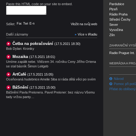
Paste this HTML code on your site to embed.
Pardubice
Plzeň
Rádio Praha
Střední Čechy
Facebook
Twitter
E-mail
Sdílet:
Vložit na svůj web
Sever
Vysočina
Další záznamy
Více v iRadiu
Zlín
Četba na pokračování
(17.5.2021 18:30)
ZAHRANIČNÍ VYSÍ
Bob Dylan: Kroniky
Radio Prague Int.
Mozaika
(17.5.2021 18:01)
Umíme zapálit nebe. Vítězem 34. ročníku Ceny Jiřího Ortena
WEBRÁDIA A PRO
se stal básník Šimon Leitgeb
ArtCafé
(17.5.2021 15:05)
Návod
Oceňovaná hudebnice Amelie Siba si ráda dělá věci po svém
Pomoc při potí
BáSnění
(17.5.2021 15:00)
Přidat do oblíben
BáSnění Pavla Preisnera. Pavel Preisner: bez názvu Všemu
tady vržou panty…