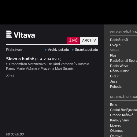
Český rozhlas Vltava
CELOPLOŠNÉ ST
Radiožurnál
ŽIVĚ
ARCHIV
Dvojka
Přehrávání
Archiv pořadu
|
Stránka pořadu
Vltava
Plus
Slovo o hudbě
(2. 4. 2014 05:00)
Radiožurnál Sport
S Drahomírou Matznerovou, titulární varhanicí v kostele
Radio Wave
Panny Marie Vítězné v Praze na Malé Straně.
Rádio Junior
27:47
D-dur
Jazz
Pohoda
REGIONÁLNÍ STA
Brno
České Budějovice
Hradec Králové
Karlovy Vary
Liberec
Olomouc
00:00
00:00
Ostrava