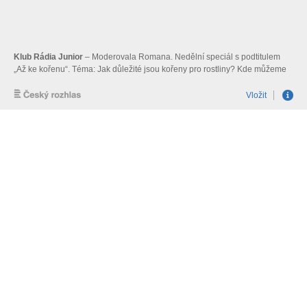
Klub Rádia Junior
– Moderovala Romana. Nedělní speciál s podtitulem
„Až ke kořenu“. Téma: Jak důležité jsou kořeny pro rostliny? Kde můžeme
hledat rodové kořeny? I vlasy mají své kořeny.
Vložit