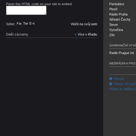
Paste this HTML code on your site to embed.
Pardubice
Plzeň
Rádio Praha
Střední Čechy
Facebook
Twitter
E-mail
Sdílet:
Vložit na svůj web
Sever
Vysočina
Další záznamy
Více v iRadiu
Zlín
ZAHRANIČNÍ VYSÍ
Radio Prague Int.
WEBRÁDIA A PRO
Návod
Pomoc při potí
Přidat do oblíben