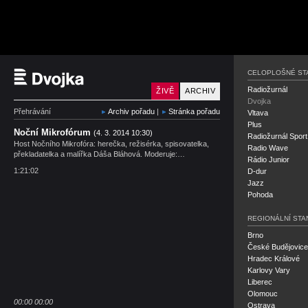
Český rozhlas Dvojka
CELOPLOŠNÉ ST
Radiožurnál
ŽIVĚ
ARCHIV
Dvojka
Přehrávání
Archiv pořadu
|
Stránka pořadu
Vltava
Plus
Noční Mikrofórum
(4. 3. 2014 10:30)
Radiožurnál Sport
Host Nočního Mikrofóra: herečka, režisérka, spisovatelka,
Radio Wave
překladatelka a malířka Dáša Bláhová. Moderuje:…
Rádio Junior
1:21:02
D-dur
Jazz
Pohoda
REGIONÁLNÍ STA
Brno
České Budějovice
Hradec Králové
Karlovy Vary
Liberec
Olomouc
00:00
00:00
Ostrava