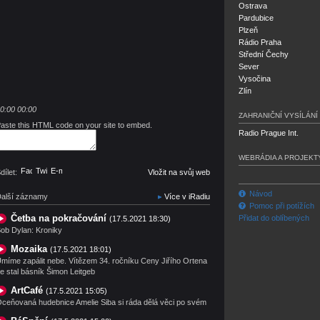
Ostrava
Pardubice
Plzeň
Rádio Praha
Střední Čechy
Sever
Vysočina
Zlín
0:00
00:00
ZAHRANIČNÍ VYSÍLÁNÍ
aste this HTML code on your site to embed.
Radio Prague Int.
WEBRÁDIA A PROJEKT
Facebook
Twitter
E-mail
dílet:
Vložit na svůj web
Návod
alší záznamy
Více v iRadiu
Pomoc při potížích
Četba na pokračování
Přidat do oblíbených
(17.5.2021 18:30)
ob Dylan: Kroniky
Mozaika
(17.5.2021 18:01)
míme zapálit nebe. Vítězem 34. ročníku Ceny Jiřího Ortena
e stal básník Šimon Leitgeb
ArtCafé
(17.5.2021 15:05)
ceňovaná hudebnice Amelie Siba si ráda dělá věci po svém