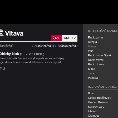
Český rozhlas Vltava
CELOPLOŠNÉ STANIC
Radiožurnál
ŽIVĚ
ARCHIV
Dvojka
řehrávání
Archiv pořadu
|
Stránka pořadu
Vltava
Plus
Kritický klub
(10. 2. 2014 04:00)
Radiožurnál Sport
emu lidé věří. Ve své encyklopedické knize Dějiny
Radio Wave
egendárních zemí a míst, kterou v češtině vydalo…
Rádio Junior
7:16
D-dur
Jazz
Pohoda
REGIONÁLNÍ STANICE
Brno
České Budějovice
Hradec Králové
Karlovy Vary
Liberec
Olomouc