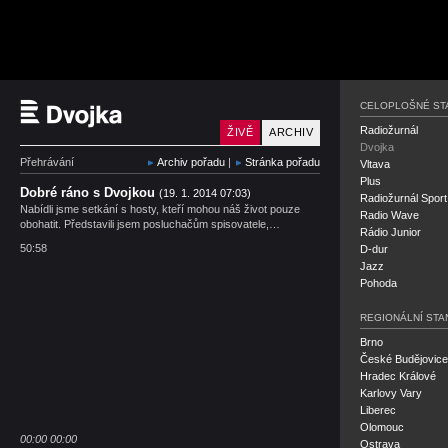
Český rozhlas Dvojka
CELOPLOŠNÉ ST
Radiožurnál
ŽIVĚ
ARCHIV
Dvojka
Přehrávání
Archiv pořadu
|
Stránka pořadu
Vltava
Plus
Dobré ráno s Dvojkou
(19. 1. 2014 07:03)
Radiožurnál Sport
Nabídli jsme setkání s hosty, kteří mohou náš život pouze
Radio Wave
obohatit. Představili jsem posluchačům spisovatele,…
Rádio Junior
50:58
D-dur
Jazz
Pohoda
REGIONÁLNÍ STA
Brno
České Budějovice
Hradec Králové
Karlovy Vary
Liberec
Olomouc
00:00
00:00
Ostrava