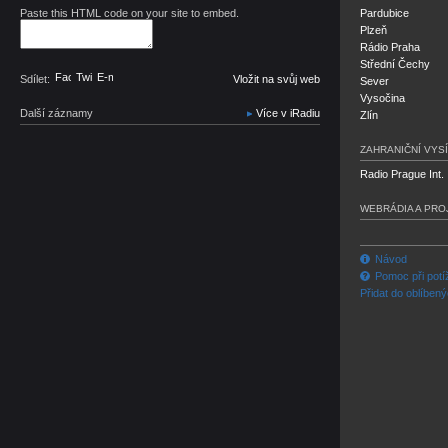
Paste this HTML code on your site to embed.
Pardubice
Plzeň
Rádio Praha
Střední Čechy
Facebook
Twitter
E-mail
Sdílet:
Vložit na svůj web
Sever
Vysočina
Další záznamy
Více v iRadiu
Zlín
ZAHRANIČNÍ VYSÍ
Radio Prague Int.
WEBRÁDIA A PRO
Návod
Pomoc při potí
Přidat do oblíben