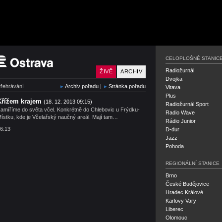
Český rozhlas Ostrava
CELOPLOŠNÉ STANIC
Radiožurnál
ŽIVĚ
ARCHIV
Dvojka
řehrávání
Archiv pořadu
|
Stránka pořadu
Vltava
Plus
Křížem krajem
(18. 12. 2013 09:15)
Radiožurnál Sport
amíříme do světa včel. Konkrétně do Chlebovic u Frýdku-
Radio Wave
ístku, kde je Včelařský naučný areál. Mají tam…
Rádio Junior
6:13
D-dur
Jazz
Pohoda
REGIONÁLNÍ STANICE
Brno
České Budějovice
Hradec Králové
Karlovy Vary
Liberec
Olomouc