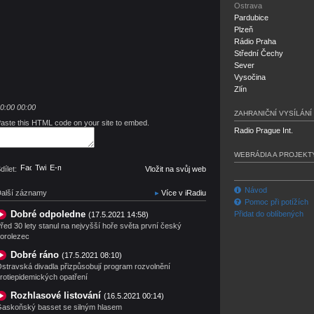
Ostrava
Pardubice
Plzeň
Rádio Praha
Střední Čechy
Sever
Vysočina
Zlín
0:00
00:00
ZAHRANIČNÍ VYSÍLÁNÍ
aste this HTML code on your site to embed.
Radio Prague Int.
WEBRÁDIA A PROJEKT
Facebook
Twitter
E-mail
dílet:
Vložit na svůj web
Návod
alší záznamy
Více v iRadiu
Pomoc při potížích
Dobré odpoledne
Přidat do oblíbených
(17.5.2021 14:58)
řed 30 lety stanul na nejvyšší hoře světa první český
orolezec
Dobré ráno
(17.5.2021 08:10)
stravská divadla přizpůsobují program rozvolnění
rotiepidemických opatření
Rozhlasové listování
(16.5.2021 00:14)
askoňský basset se silným hlasem