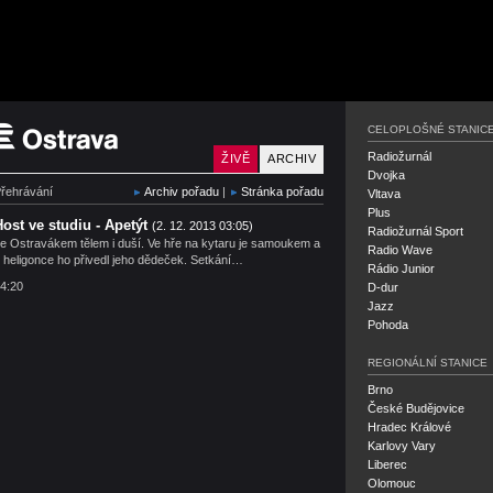
Český rozhlas Ostrava
CELOPLOŠNÉ STANIC
Radiožurnál
ŽIVĚ
ARCHIV
Dvojka
řehrávání
Archiv pořadu
|
Stránka pořadu
Vltava
Plus
Host ve studiu - Apetýt
(2. 12. 2013 03:05)
Radiožurnál Sport
e Ostravákem tělem i duší. Ve hře na kytaru je samoukem a
Radio Wave
 heligonce ho přivedl jeho dědeček. Setkání…
Rádio Junior
4:20
D-dur
Jazz
Pohoda
REGIONÁLNÍ STANICE
Brno
České Budějovice
Hradec Králové
Karlovy Vary
Liberec
Olomouc