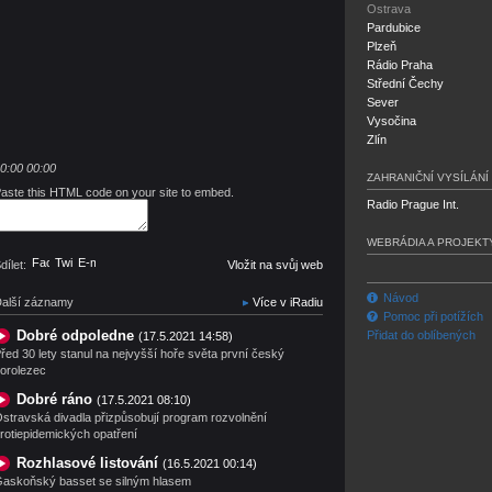
Ostrava
Pardubice
Plzeň
Rádio Praha
Střední Čechy
Sever
Vysočina
Zlín
0:00
00:00
ZAHRANIČNÍ VYSÍLÁNÍ
aste this HTML code on your site to embed.
Radio Prague Int.
WEBRÁDIA A PROJEKT
Facebook
Twitter
E-mail
dílet:
Vložit na svůj web
Návod
alší záznamy
Více v iRadiu
Pomoc při potížích
Dobré odpoledne
Přidat do oblíbených
(17.5.2021 14:58)
řed 30 lety stanul na nejvyšší hoře světa první český
orolezec
Dobré ráno
(17.5.2021 08:10)
stravská divadla přizpůsobují program rozvolnění
rotiepidemických opatření
Rozhlasové listování
(16.5.2021 00:14)
askoňský basset se silným hlasem