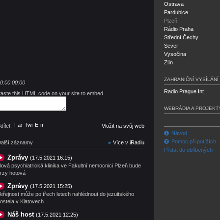
Ostrava
Pardubice
Plzeň
Rádio Praha
Střední Čechy
Sever
Vysočina
Zlín
ZAHRANIČNÍ VYSÍLÁNÍ
0:00
00:00
Radio Prague Int.
aste this HTML code on your site to embed.
WEBRÁDIA A PROJEKT
Facebook
Twitter
E-mail
dílet:
Vložit na svůj web
Návod
Pomoc při potížích
alší záznamy
Více v iRadiu
Přidat do oblíbených
Zprávy
(17.5.2021 16:15)
ová psychiatrická klinika ve Fakultní nemocnici Plzeň bude
rzy hotová
Zprávy
(17.5.2021 15:25)
eřejnost může po třech letech nahlédnout do jezuitského
ostela v Klatovech
Náš host
(17.5.2021 12:25)