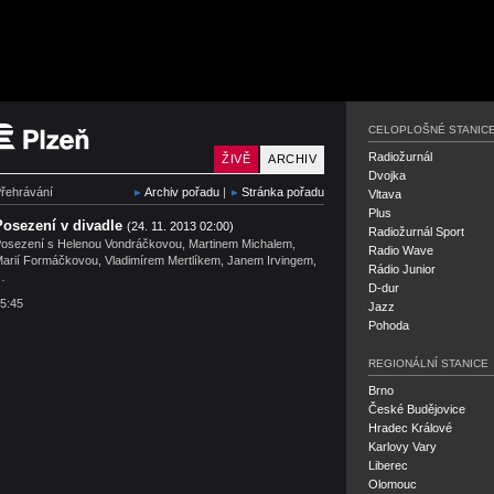
Český rozhlas Plzeň
CELOPLOŠNÉ STANIC
Radiožurnál
ŽIVĚ
ARCHIV
Dvojka
řehrávání
Archiv pořadu
|
Stránka pořadu
Vltava
Plus
Posezení v divadle
(24. 11. 2013 02:00)
Radiožurnál Sport
osezení s Helenou Vondráčkovou, Martinem Michalem,
Radio Wave
arií Formáčkovou, Vladimírem Mertlíkem, Janem Irvingem,
Rádio Junior
…
D-dur
5:45
Jazz
Pohoda
REGIONÁLNÍ STANICE
Brno
České Budějovice
Hradec Králové
Karlovy Vary
Liberec
Olomouc