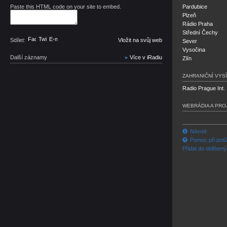
Paste this HTML code on your site to embed.
Pardubice
Plzeň
Rádio Praha
Střední Čechy
Facebook
Twitter
E-mail
Sdílet:
Vložit na svůj web
Sever
Vysočina
Další záznamy
Více v iRadiu
Zlín
ZAHRANIČNÍ VYSÍ
Radio Prague Int.
WEBRÁDIA A PRO
Návod
Pomoc při potí
Přidat do oblíben