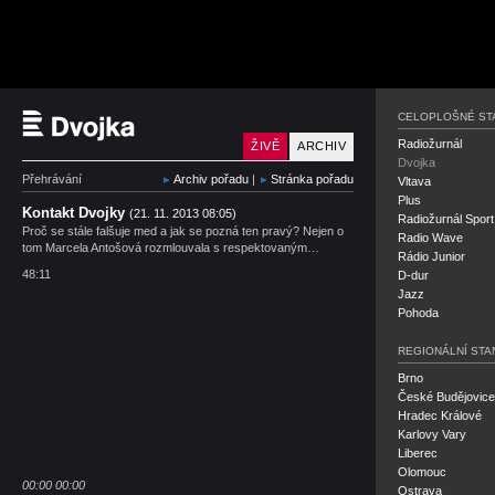
Český rozhlas Dvojka
CELOPLOŠNÉ ST
Radiožurnál
ŽIVĚ
ARCHIV
Dvojka
Přehrávání
Archiv pořadu
|
Stránka pořadu
Vltava
Plus
Kontakt Dvojky
(21. 11. 2013 08:05)
Radiožurnál Sport
Proč se stále falšuje med a jak se pozná ten pravý? Nejen o
Radio Wave
tom Marcela Antošová rozmlouvala s respektovaným…
Rádio Junior
48:11
D-dur
Jazz
Pohoda
REGIONÁLNÍ STA
Brno
České Budějovice
Hradec Králové
Karlovy Vary
Liberec
Olomouc
00:00
00:00
Ostrava