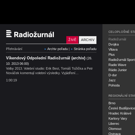
Český rozhlas Radiožu
CELOPLOŠNÉ ST
Radiožurnál
ŽIVĚ
ARCHIV
Dvojka
Přehrávání
Archiv pořadu
|
Stránka pořadu
Vltava
Plus
Víkendový Odpolední Radiožurnál (archiv)
(26.
Radiožurnál Sport
10. 2013 06:00)
Radio Wave
Volby 2013. Volební studio: Erik Best, Tomáš Tožička a Petr
Rádio Junior
Nováček komentují volební výsledky. Vyjádření…
D-dur
1:00:19
Jazz
Pohoda
REGIONÁLNÍ STA
Brno
České Budějovice
Hradec Králové
Karlovy Vary
Liberec
Olomouc
Ostrava