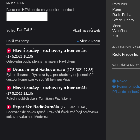
00:00
00:00
Pardubice
Plzeň
Paste this HTML code on your site to embed.
Rádio Praha
Střední Čechy
Sever
Facebook
Twitter
E-mail
Sdílet:
Vložit na svůj web
Vysočina
Zlín
Další záznamy
Více v iRadiu
ZAHRANIČNÍ VYSÍ
Hlavní zprávy - rozhovory a komentáře
Radio Prague Int.
(17.5.2021 18:10)
Odpolední publicistika s Tomášem Pavlíčkem
WEBRÁDIA A PRO
Dvacet minut Radiožurnálu
(17.5.2021 17:33)
Byl to alibismus. Rychlost byla pro úředníky nejjednodušší
cestou, komentuje výzvu 98 hejtman Půta
Návod
Pomoc při potí
Hlavní zprávy - rozhovory a komentáře
Přidat do oblíben
(17.5.2021 12:10)
Polední publicistika s Tomášem Pavlíčkem
Reportáže Radiožurnálu
(17.5.2021 10:40)
Padesát tisíc dávek týdně. Praktičtí lékaři začínají od čtvrtka
očkovat vakcínou Moderna