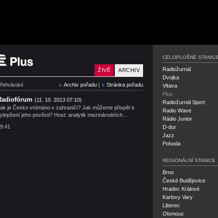
Český rozhlas Plus
CELOPLOŠNÉ STANIC
Radiožurnál
ŽIVĚ
ARCHIV
Dvojka
řehrávání
Archiv pořadu
|
Stránka pořadu
Vltava
Plus
Radiofórum
(11. 10. 2013 07:10)
Radiožurnál Sport
ak je Česko vnímáno v zahraničí? Jak můžeme přispět k
Radio Wave
ylepšení jeho pověsti? Host: analytik mezinárodních…
Rádio Junior
9:41
D-dur
Jazz
Pohoda
REGIONÁLNÍ STANICE
Brno
České Budějovice
Hradec Králové
Karlovy Vary
Liberec
Olomouc