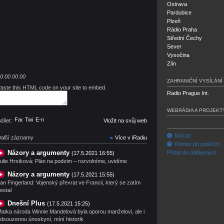
Ostrava
Pardubice
Plzeň
Rádio Praha
Střední Čechy
Sever
Vysočina
Zlín
0:00
00:00
ZAHRANIČNÍ VYSÍLÁNÍ
aste this HTML code on your site to embed.
Radio Prague Int.
WEBRÁDIA A PROJEKT
Facebook
Twitter
E-mail
dílet:
Vložit na svůj web
Návod
alší záznamy
Více v iRadiu
Pomoc při potížích
Názory a argumenty
Přidat do oblíbených
(17.5.2021 16:55)
ulie Hrstková: Plán na podzim – rozvolníme, uvidíme
Názory a argumenty
(17.5.2021 15:55)
an Fingerland: Vojenský převrat ve Francii, který se zatím
estal
Dnešní Plus
(17.5.2021 15:25)
atka národa Winnie Mandelová byla oporou manželovi, ale i
dsouzenou únoskyní, míní historik