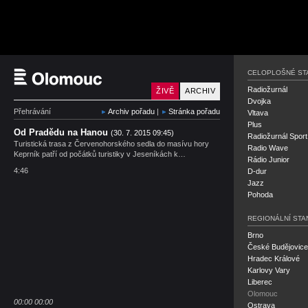
Český rozhlas Olomou
CELOPLOŠNÉ ST
Radiožurnál
ŽIVĚ
ARCHIV
Dvojka
Přehrávání
Archiv pořadu
|
Stránka pořadu
Vltava
Plus
Od Pradědu na Hanou
(30. 7. 2015 09:45)
Radiožurnál Sport
Turistická trasa z Červenohorského sedla do masívu hory
Radio Wave
Keprník patří od počátků turistiky v Jeseníkách k…
Rádio Junior
4:46
D-dur
Jazz
Pohoda
REGIONÁLNÍ STA
Brno
České Budějovice
Hradec Králové
Karlovy Vary
Liberec
Olomouc
00:00
00:00
Ostrava