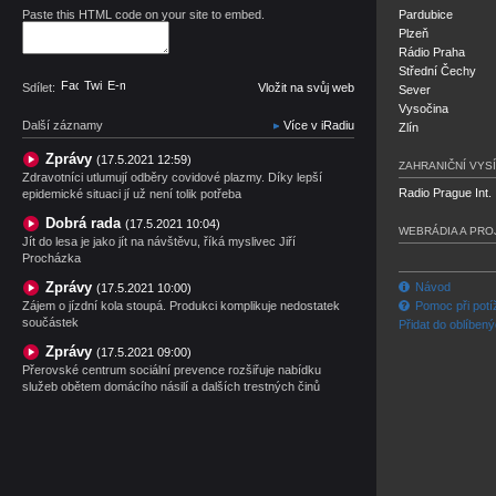
Paste this HTML code on your site to embed.
Pardubice
Plzeň
Rádio Praha
Střední Čechy
Facebook
Twitter
E-mail
Sdílet:
Vložit na svůj web
Sever
Vysočina
Další záznamy
Více v iRadiu
Zlín
Zprávy
(17.5.2021 12:59)
ZAHRANIČNÍ VYSÍ
Zdravotníci utlumují odběry covidové plazmy. Díky lepší
Radio Prague Int.
epidemické situaci jí už není tolik potřeba
Dobrá rada
(17.5.2021 10:04)
WEBRÁDIA A PRO
Jít do lesa je jako jít na návštěvu, říká myslivec Jiří
Procházka
Zprávy
Návod
(17.5.2021 10:00)
Zájem o jízdní kola stoupá. Produkci komplikuje nedostatek
Pomoc při potí
součástek
Přidat do oblíben
Zprávy
(17.5.2021 09:00)
Přerovské centrum sociální prevence rozšiřuje nabídku
služeb obětem domácího násilí a dalších trestných činů