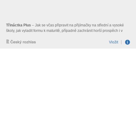
Třináctka Plus
– Jak se včas připravit na přijímačky na střední a vysoké
školy, jak vyladit formu k maturitě, případně zachránit horší prospěch i v
průběhu školního roku; Host: Petr Husar, pedagog a vedoucí zkoušek
nanečisto
Vložit