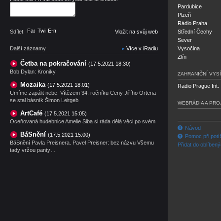
Pardubice
Plzeň
Rádio Praha
Facebook
Twitter
E-mail
Sdílet:
Vložit na svůj web
Střední Čechy
Sever
Další záznamy
Více v iRadiu
Vysočina
Zlín
Četba na pokračování
(17.5.2021 18:30)
Bob Dylan: Kroniky
ZAHRANIČNÍ VYSÍ
Mozaika
(17.5.2021 18:01)
Radio Prague Int.
Umíme zapálit nebe. Vítězem 34. ročníku Ceny Jiřího Ortena
se stal básník Šimon Leitgeb
WEBRÁDIA A PRO
ArtCafé
(17.5.2021 15:05)
Oceňovaná hudebnice Amelie Siba si ráda dělá věci po svém
Návod
BáSnění
(17.5.2021 15:00)
Pomoc při potí
BáSnění Pavla Preisnera. Pavel Preisner: bez názvu Všemu
Přidat do oblíben
tady vržou panty…