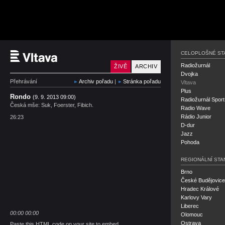
Český rozhlas Vltava
CELOPLOŠNÉ ST
Radiožurnál
ŽIVĚ
ARCHIV
Dvojka
Přehrávání
Archiv pořadu
|
Stránka pořadu
Vltava
Plus
Rondo
(9. 9. 2013 09:00)
Radiožurnál Sport
Česká mše: Suk, Foerster, Fibich.
Radio Wave
Rádio Junior
26:23
D-dur
Jazz
Pohoda
REGIONÁLNÍ STA
Brno
České Budějovice
Hradec Králové
Karlovy Vary
Liberec
00:00
00:00
Olomouc
Ostrava
Paste this HTML code on your site to embed.