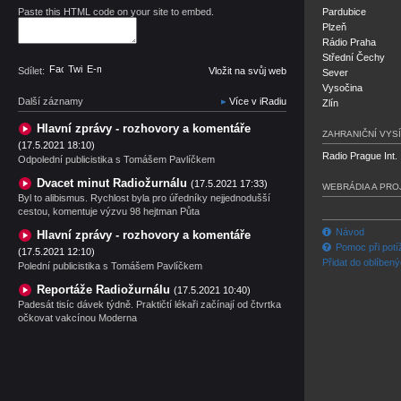
Paste this HTML code on your site to embed.
Pardubice
Plzeň
Rádio Praha
Střední Čechy
Facebook
Twitter
E-mail
Sdílet:
Vložit na svůj web
Sever
Vysočina
Další záznamy
Více v iRadiu
Zlín
Hlavní zprávy - rozhovory a komentáře
ZAHRANIČNÍ VYSÍ
(17.5.2021 18:10)
Radio Prague Int.
Odpolední publicistika s Tomášem Pavlíčkem
Dvacet minut Radiožurnálu
(17.5.2021 17:33)
WEBRÁDIA A PRO
Byl to alibismus. Rychlost byla pro úředníky nejjednodušší
cestou, komentuje výzvu 98 hejtman Půta
Návod
Hlavní zprávy - rozhovory a komentáře
Pomoc při potí
(17.5.2021 12:10)
Přidat do oblíben
Polední publicistika s Tomášem Pavlíčkem
Reportáže Radiožurnálu
(17.5.2021 10:40)
Padesát tisíc dávek týdně. Praktičtí lékaři začínají od čtvrtka
očkovat vakcínou Moderna