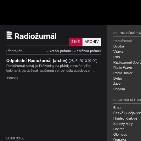
Český rozhlas Radiožu
CELOPLOŠNÉ ST
Radiožurnál
ŽIVĚ
ARCHIV
Dvojka
Přehrávání
Archiv pořadu
|
Stránka pořadu
Vltava
Plus
Odpolední Radiožurnál (archiv)
(28. 6. 2013 01:00)
Radiožurnál Sport
Radiožurnál zahajuje Prázdniny na přání; varování před
Radio Wave
kolonami; parta šesti nadšenců se rozhodla absolvovat…
Rádio Junior
1:00:20
D-dur
Jazz
Pohoda
REGIONÁLNÍ STA
Brno
České Budějovice
Hradec Králové
Karlovy Vary
Liberec
Olomouc
00:00
00:00
Ostrava