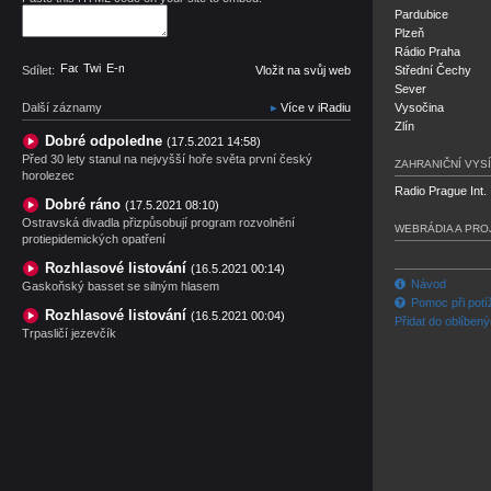
Pardubice
Plzeň
Rádio Praha
Facebook
Twitter
E-mail
Sdílet:
Vložit na svůj web
Střední Čechy
Sever
Další záznamy
Více v iRadiu
Vysočina
Zlín
Dobré odpoledne
(17.5.2021 14:58)
Před 30 lety stanul na nejvyšší hoře světa první český
ZAHRANIČNÍ VYSÍ
horolezec
Radio Prague Int.
Dobré ráno
(17.5.2021 08:10)
Ostravská divadla přizpůsobují program rozvolnění
WEBRÁDIA A PRO
protiepidemických opatření
Rozhlasové listování
(16.5.2021 00:14)
Návod
Gaskoňský basset se silným hlasem
Pomoc při potí
Rozhlasové listování
(16.5.2021 00:04)
Přidat do oblíben
Trpasličí jezevčík