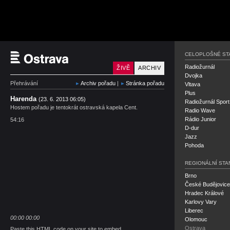
Český rozhlas Ostrava
CELOPLOŠNÉ ST
Radiožurnál
ŽIVĚ
ARCHIV
Dvojka
Přehrávání
Archiv pořadu
|
Stránka pořadu
Vltava
Plus
Harenda
(23. 6. 2013 06:05)
Radiožurnál Sport
Hostem pořadu je tentokrát ostravská kapela Cent.
Radio Wave
Rádio Junior
54:16
D-dur
Jazz
Pohoda
REGIONÁLNÍ STA
Brno
České Budějovice
Hradec Králové
Karlovy Vary
Liberec
00:00
00:00
Olomouc
Ostrava
Paste this HTML code on your site to embed.