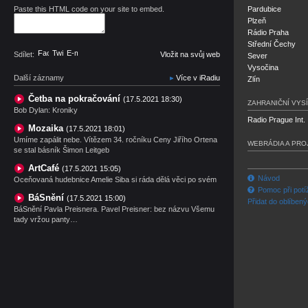
Paste this HTML code on your site to embed.
Pardubice
Plzeň
Rádio Praha
Střední Čechy
Facebook
Twitter
E-mail
Sdílet:
Vložit na svůj web
Sever
Vysočina
Další záznamy
Více v iRadiu
Zlín
Četba na pokračování
(17.5.2021 18:30)
ZAHRANIČNÍ VYSÍ
Bob Dylan: Kroniky
Radio Prague Int.
Mozaika
(17.5.2021 18:01)
Umíme zapálit nebe. Vítězem 34. ročníku Ceny Jiřího Ortena
WEBRÁDIA A PRO
se stal básník Šimon Leitgeb
ArtCafé
(17.5.2021 15:05)
Návod
Oceňovaná hudebnice Amelie Siba si ráda dělá věci po svém
Pomoc při potí
BáSnění
(17.5.2021 15:00)
Přidat do oblíben
BáSnění Pavla Preisnera. Pavel Preisner: bez názvu Všemu
tady vržou panty…