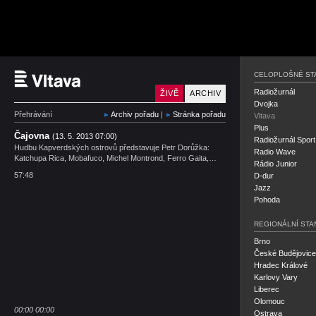
Český rozhlas Vltava
CELOPLOŠNÉ ST
Radiožurnál
ŽIVĚ
ARCHIV
Dvojka
Přehrávání
Archiv pořadu
|
Stránka pořadu
Vltava
Plus
Čajovna
(13. 5. 2013 07:00)
Radiožurnál Sport
Hudbu Kapverdských ostrovů představuje Petr Dorůžka:
Radio Wave
Katchupa Rica, Mobafuco, Michel Montrond, Ferro Gaita,…
Rádio Junior
57:48
D-dur
Jazz
Pohoda
REGIONÁLNÍ STA
Brno
České Budějovice
Hradec Králové
Karlovy Vary
Liberec
Olomouc
00:00
00:00
Ostrava