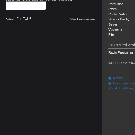
Pardubice
Plzeň
Rádio Praha
Facebook
Twitter
E-mail
Sdílet:
Vložit na svůj web
Střední Čechy
Sever
Vysočina
Zlín
ZAHRANIČNÍ VYSÍ
Radio Prague Int.
WEBRÁDIA A PRO
Návod
Pomoc při potí
Přidat do oblíben