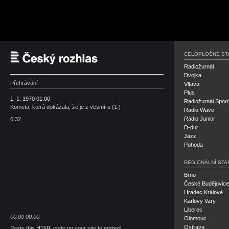
Český rozhlas
CELOPLOŠNÉ ST
Radiožurnál
Dvojka
Přehrávání
Vltava
Plus
1. 1. 1970 01:00
Radiožurnál Sport
Kometa, která dokázala, že je z vesmíru (1.)
Radio Wave
Rádio Junior
6:32
D-dur
Jazz
Pohoda
REGIONÁLNÍ STA
Brno
České Budějovice
Hradec Králové
Karlovy Vary
Liberec
00:00
00:00
Olomouc
Ostrava
Paste this HTML code on your site to embed.