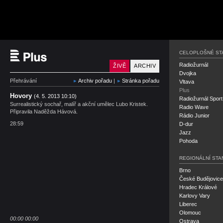
Český rozhlas Plus
CELOPLOŠNÉ ST
Radiožurnál
ŽIVĚ
ARCHIV
Dvojka
Přehrávání
Archiv pořadu
|
Stránka pořadu
Vltava
Plus
Hovory
(4. 5. 2013 10:10)
Radiožurnál Sport
Surrealistický sochař, malíř a akční umělec Lubo Kristek.
Radio Wave
Připravila Naděžda Hávová.
Rádio Junior
28:59
D-dur
Jazz
Pohoda
REGIONÁLNÍ STA
Brno
České Budějovice
Hradec Králové
Karlovy Vary
Liberec
Olomouc
00:00
00:00
Ostrava