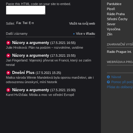
Paste this HTML code on your site to embed.
Pardubice
Plzeň
Rádio Praha
Střední Čechy
Facebook
Twitter
E-mail
Sdílet:
Vložit na svůj web
Sever
Vysočina
Další záznamy
Více v iRadiu
Zlín
Názory a argumenty
(17.5.2021 16:55)
ZAHRANIČNÍ VYSÍ
Julie Hrstková: Plán na podzim – rozvolníme, uvidíme
Radio Prague Int.
Názory a argumenty
(17.5.2021 15:55)
Jan Fingerland: Vojenský převrat ve Francii, který se zatím
WEBRÁDIA A PRO
nestal
Dnešní Plus
(17.5.2021 15:25)
Návod
Matka národa Winnie Mandelová byla oporou manželovi, ale i
odsouzenou únoskyní, míní historik
Pomoc při potí
Přidat do oblíben
Názory a argumenty
(17.5.2021 15:00)
Karel Hvížďala: Média a moc ve střední Evropě