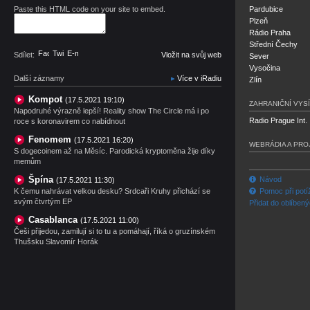
Paste this HTML code on your site to embed.
Pardubice
Plzeň
Rádio Praha
Střední Čechy
Facebook
Twitter
E-mail
Sdílet:
Vložit na svůj web
Sever
Vysočina
Další záznamy
Více v iRadiu
Zlín
Kompot
(17.5.2021 19:10)
ZAHRANIČNÍ VYSÍ
Napodruhé výrazně lepší! Reality show The Circle má i po
Radio Prague Int.
roce s koronavirem co nabídnout
Fenomem
(17.5.2021 16:20)
WEBRÁDIA A PRO
S dogecoinem až na Měsíc. Parodická kryptoměna žije díky
memům
Špína
Návod
(17.5.2021 11:30)
K čemu nahrávat velkou desku? Srdcaři Kruhy přichází se
Pomoc při potí
svým čtvrtým EP
Přidat do oblíben
Casablanca
(17.5.2021 11:00)
Češi přijedou, zamilují si to tu a pomáhají, říká o gruzínském
Thušsku Slavomír Horák