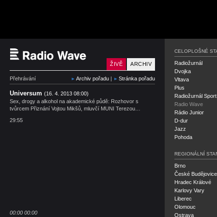
Český rozhlas Radio 
CELOPLOŠNÉ ST
Radiožurnál
ŽIVĚ
ARCHIV
Dvojka
Přehrávání
Archiv pořadu
|
Stránka pořadu
Vltava
Plus
Universum
(16. 4. 2013 08:00)
Radiožurnál Sport
Sex, drogy a alkohol na akademické půdě: Rozhovor s
Radio Wave
tvůrcem Přiznání Vojtou Mikšů, mluvčí MUNI Terezou…
Rádio Junior
29:55
D-dur
Jazz
Pohoda
REGIONÁLNÍ STA
Brno
České Budějovice
Hradec Králové
Karlovy Vary
Liberec
Olomouc
00:00
00:00
Ostrava