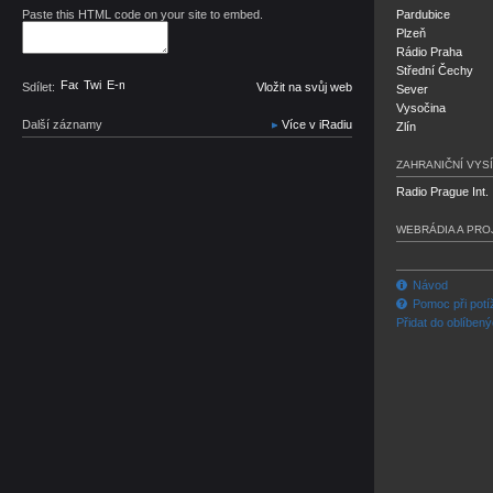
Paste this HTML code on your site to embed.
Pardubice
Plzeň
Rádio Praha
Střední Čechy
Facebook
Twitter
E-mail
Sdílet:
Vložit na svůj web
Sever
Vysočina
Další záznamy
Více v iRadiu
Zlín
ZAHRANIČNÍ VYSÍ
Radio Prague Int.
WEBRÁDIA A PRO
Návod
Pomoc při potí
Přidat do oblíben