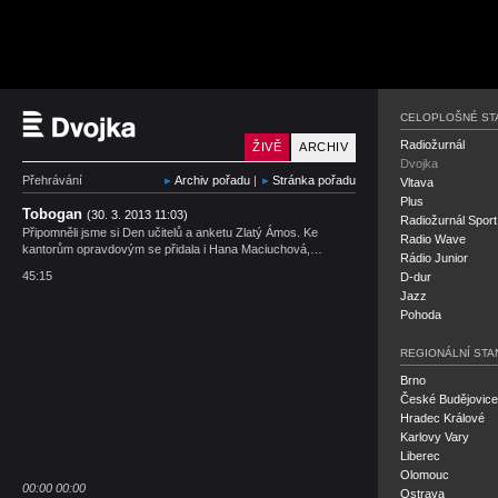
Český rozhlas Dvojka
CELOPLOŠNÉ ST
Radiožurnál
ŽIVĚ
ARCHIV
Dvojka
Přehrávání
Archiv pořadu
|
Stránka pořadu
Vltava
Plus
Tobogan
(30. 3. 2013 11:03)
Radiožurnál Sport
Připomněli jsme si Den učitelů a anketu Zlatý Ámos. Ke
Radio Wave
kantorům opravdovým se přidala i Hana Maciuchová,…
Rádio Junior
45:15
D-dur
Jazz
Pohoda
REGIONÁLNÍ STA
Brno
České Budějovice
Hradec Králové
Karlovy Vary
Liberec
Olomouc
00:00
00:00
Ostrava