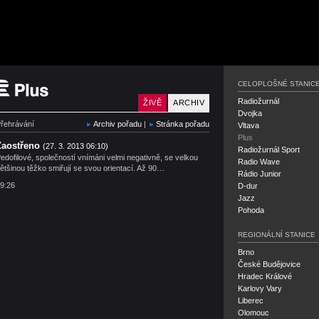
Český rozhlas Plus
CELOPLOŠNÉ STANIC
Radiožurnál
ŽIVĚ
ARCHIV
Dvojka
řehrávání
Archiv pořadu
|
Stránka pořadu
Vltava
Plus
Zaostřeno
(27. 3. 2013 06:10)
Radiožurnál Sport
edofilové, společností vnímáni velmi negativně, se velkou
Radio Wave
ětšinou těžko smiřují se svou orientací. Až 90…
Rádio Junior
9:26
D-dur
Jazz
Pohoda
REGIONÁLNÍ STANICE
Brno
České Budějovice
Hradec Králové
Karlovy Vary
Liberec
Olomouc