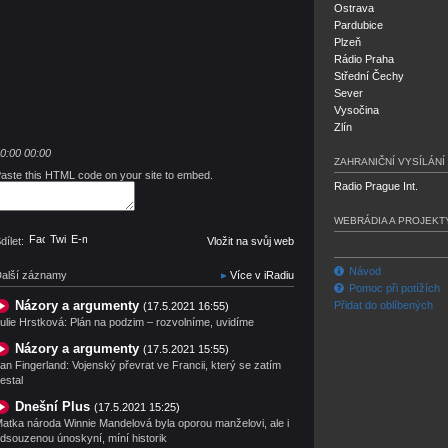
Ostrava
Pardubice
Plzeň
Rádio Praha
Střední Čechy
Sever
Vysočina
Zlín
0:00
00:00
ZAHRANIČNÍ VYSÍLÁNÍ
aste this HTML code on your site to embed.
Radio Prague Int.
WEBRÁDIA A PROJEKT
Facebook
Twitter
E-mail
dílet:
Vložit na svůj web
Návod
alší záznamy
Více v iRadiu
Pomoc při potížích
Názory a argumenty
Přidat do oblíbených
(17.5.2021 16:55)
ulie Hrstková: Plán na podzim – rozvolníme, uvidíme
Názory a argumenty
(17.5.2021 15:55)
an Fingerland: Vojenský převrat ve Francii, který se zatím
estal
Dnešní Plus
(17.5.2021 15:25)
atka národa Winnie Mandelová byla oporou manželovi, ale i
dsouzenou únoskyní, míní historik