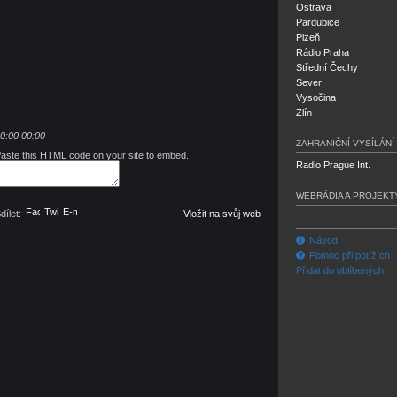
Ostrava
Pardubice
Plzeň
Rádio Praha
Střední Čechy
Sever
Vysočina
Zlín
0:00
00:00
ZAHRANIČNÍ VYSÍLÁNÍ
aste this HTML code on your site to embed.
Radio Prague Int.
WEBRÁDIA A PROJEKT
Facebook
Twitter
E-mail
dílet:
Vložit na svůj web
Návod
Pomoc při potížích
Přidat do oblíbených