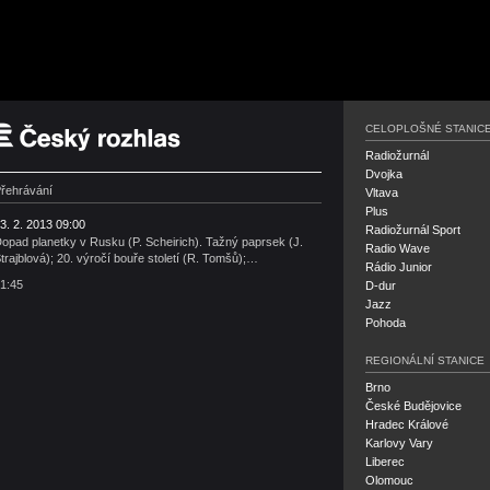
Český rozhlas
CELOPLOŠNÉ STANIC
Radiožurnál
Dvojka
řehrávání
Vltava
Plus
3. 2. 2013 09:00
Radiožurnál Sport
opad planetky v Rusku (P. Scheirich). Tažný paprsek (J.
Radio Wave
trajblová); 20. výročí bouře století (R. Tomšů);…
Rádio Junior
1:45
D-dur
Jazz
Pohoda
REGIONÁLNÍ STANICE
Brno
České Budějovice
Hradec Králové
Karlovy Vary
Liberec
Olomouc