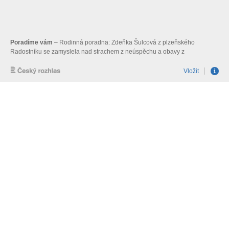
Poradíme vám
– Rodinná poradna: Zdeňka Šulcová z plzeňského
Radostníku se zamyslela nad strachem z neúspěchu a obavy z
nálepkování, vedoucímu až k vzdávání se svých schopností a poradila, jak
tyto obavy odstranit a nabýt opět sebedůvěry.
Vložit