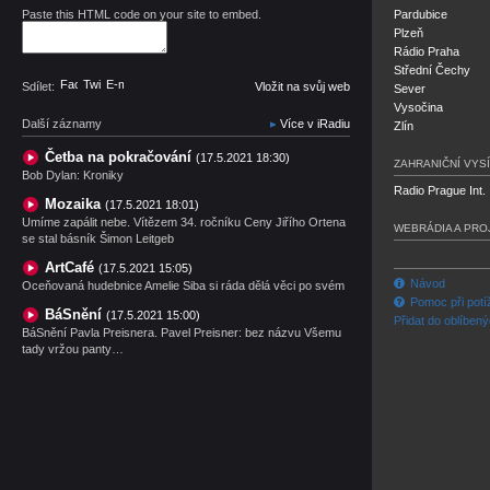
Paste this HTML code on your site to embed.
Pardubice
Plzeň
Rádio Praha
Střední Čechy
Facebook
Twitter
E-mail
Sdílet:
Vložit na svůj web
Sever
Vysočina
Další záznamy
Více v iRadiu
Zlín
Četba na pokračování
(17.5.2021 18:30)
ZAHRANIČNÍ VYSÍ
Bob Dylan: Kroniky
Radio Prague Int.
Mozaika
(17.5.2021 18:01)
Umíme zapálit nebe. Vítězem 34. ročníku Ceny Jiřího Ortena
WEBRÁDIA A PRO
se stal básník Šimon Leitgeb
ArtCafé
(17.5.2021 15:05)
Návod
Oceňovaná hudebnice Amelie Siba si ráda dělá věci po svém
Pomoc při potí
BáSnění
(17.5.2021 15:00)
Přidat do oblíben
BáSnění Pavla Preisnera. Pavel Preisner: bez názvu Všemu
tady vržou panty…