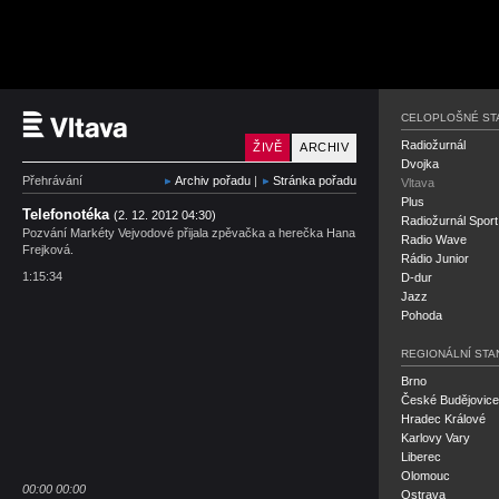
Český rozhlas Vltava
CELOPLOŠNÉ ST
Radiožurnál
ŽIVĚ
ARCHIV
Dvojka
Přehrávání
Archiv pořadu
|
Stránka pořadu
Vltava
Plus
Telefonotéka
(2. 12. 2012 04:30)
Radiožurnál Sport
Pozvání Markéty Vejvodové přijala zpěvačka a herečka Hana
Radio Wave
Frejková.
Rádio Junior
1:15:34
D-dur
Jazz
Pohoda
REGIONÁLNÍ STA
Brno
České Budějovice
Hradec Králové
Karlovy Vary
Liberec
Olomouc
00:00
00:00
Ostrava