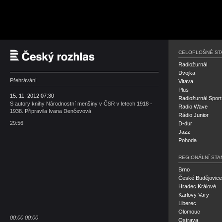
Český rozhlas
CELOPLOŠNÉ ST
Radiožurnál
Dvojka
Přehrávání
Vltava
Plus
15. 11. 2012 07:30
Radiožurnál Sport
S autory knihy Národnostní menšiny v ČSR v letech 1918 -
Radio Wave
1938. Připravila Ivana Denčevová
Rádio Junior
29:56
D-dur
Jazz
Pohoda
REGIONÁLNÍ STA
Brno
České Budějovice
Hradec Králové
Karlovy Vary
Liberec
Olomouc
00:00
00:00
Ostrava