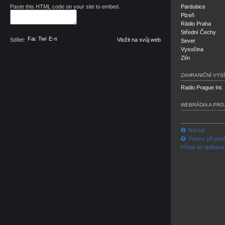
Paste this HTML code on your site to embed.
Pardubice
Plzeň
Rádio Praha
Střední Čechy
Facebook
Twitter
E-mail
Sdílet:
Vložit na svůj web
Sever
Vysočina
Zlín
ZAHRANIČNÍ VYSÍ
Radio Prague Int.
WEBRÁDIA A PRO
Návod
Pomoc při potí
Přidat do oblíben