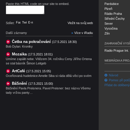
Paste this HTML code on your site to embed.
Pardubice
Plzeň
Rádio Praha
Střední Čechy
Facebook
Twitter
E-mail
Sdílet:
Vložit na svůj web
Sever
Vysočina
Další záznamy
Více v iRadiu
Zlín
Četba na pokračování
(17.5.2021 18:30)
ZAHRANIČNÍ VYSÍ
Bob Dylan: Kroniky
Radio Prague Int.
Mozaika
(17.5.2021 18:01)
Umíme zapálit nebe. Vítězem 34. ročníku Ceny Jiřího Ortena
WEBRÁDIA A PRO
se stal básník Šimon Leitgeb
ArtCafé
(17.5.2021 15:05)
Návod
Oceňovaná hudebnice Amelie Siba si ráda dělá věci po svém
Pomoc při potí
BáSnění
(17.5.2021 15:00)
Přidat do oblíben
BáSnění Pavla Preisnera. Pavel Preisner: bez názvu Všemu
tady vržou panty…