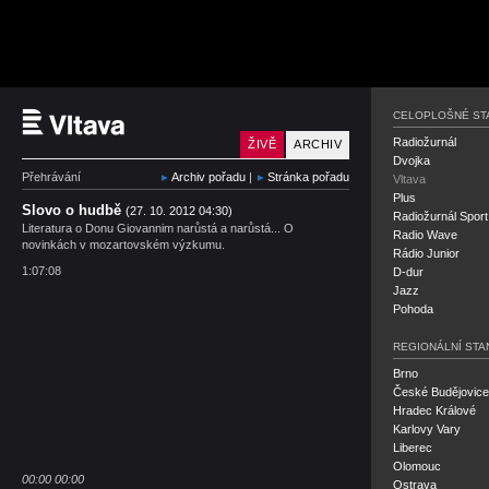
Český rozhlas Vltava
CELOPLOŠNÉ ST
Radiožurnál
ŽIVĚ
ARCHIV
Dvojka
Přehrávání
Archiv pořadu
|
Stránka pořadu
Vltava
Plus
Slovo o hudbě
(27. 10. 2012 04:30)
Radiožurnál Sport
Literatura o Donu Giovannim narůstá a narůstá... O
Radio Wave
novinkách v mozartovském výzkumu.
Rádio Junior
1:07:08
D-dur
Jazz
Pohoda
REGIONÁLNÍ STA
Brno
České Budějovice
Hradec Králové
Karlovy Vary
Liberec
Olomouc
00:00
00:00
Ostrava