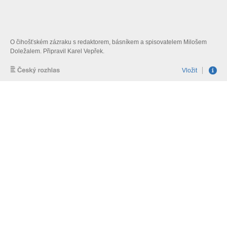
O čihošťském zázraku s redaktorem, básníkem a spisovatelem Milošem
Doležalem. Připravil Karel Vepřek.
Vložit