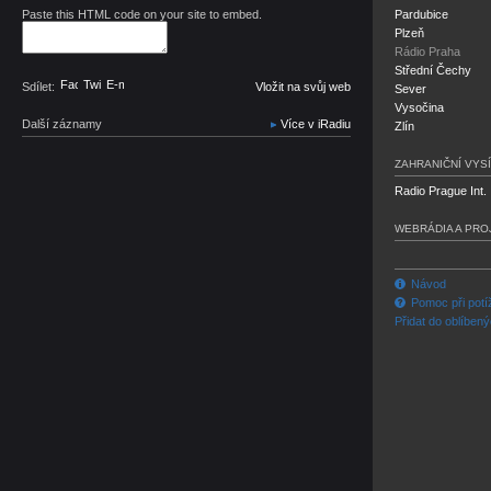
Paste this HTML code on your site to embed.
Pardubice
Plzeň
Rádio Praha
Střední Čechy
Facebook
Twitter
E-mail
Sdílet:
Vložit na svůj web
Sever
Vysočina
Další záznamy
Více v iRadiu
Zlín
ZAHRANIČNÍ VYSÍ
Radio Prague Int.
WEBRÁDIA A PRO
Návod
Pomoc při potí
Přidat do oblíben