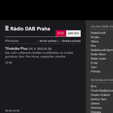
Český rozhlas Rádio P
CELOPLOŠNÉ ST
Radiožurnál
ŽIVĚ
ARCHIV
Dvojka
Přehrávání
Archiv pořadu
|
Stránka pořadu
Vltava
Plus
Třináctka Plus
(24. 9. 2012 01:15)
Radiožurnál Sport
Kdy začít s přípravou školáků na přijímačky na víceletá
Radio Wave
gymnázia; Host: Petr Husar, organizátor zkoušek…
Rádio Junior
19:48
D-dur
Jazz
Pohoda
REGIONÁLNÍ STA
Brno
České Budějovice
Hradec Králové
Karlovy Vary
Liberec
Olomouc
00:00
00:00
Ostrava