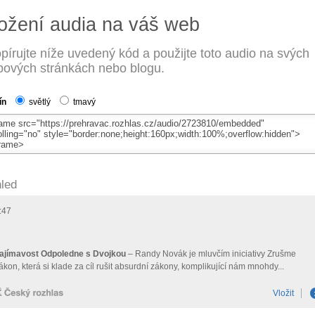
ožení audia na váš web
pírujte níže uvedený kód a použijte toto audio na svých
ových stránkách nebo blogu.
ín
světlý
tmavý
led