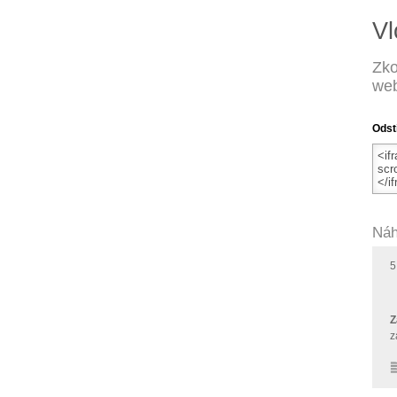
Vl
Zko
web
Odst
Náh