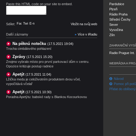
Paste this HTML code on your site to embed.
Pardubice
Plzeň
Rádio Praha
Střední Čechy
Facebook
Twitter
E-mail
Sdílet:
Vložit na svůj web
Sever
Vysočina
Další záznamy
Více v iRadiu
Zlín
Na pěknú notečku
(17.5.2021 19:04)
ZAHRANIČNÍ VYSÍ
Trocha cimbálového pohlazení
Radio Prague Int.
Zprávy
(17.5.2021 15:20)
Znojmo vybralo místo pro první parkovací dům v centru.
WEBRÁDIA A PRO
Opozice kritizuje postup radnice
Apetýt
(17.5.2021 11:04)
Návod
Lžička medu je celoživotním produktem dvou včel,
vypočítává včelař
Pomoc při potí
Přidat do oblíben
Apetýt
(17.5.2021 10:30)
Poradna Apetýtu: babské rady s Blankou Kocourkovou