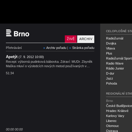
Český rozhlas Brno
CELOPLOŠNÉ ST
Radiožurnál
ŽIVĚ
ARCHIV
Dvojka
Přehrávání
Archiv pořadu
|
Stránka pořadu
Vltava
Plus
Apetýt
(7. 9. 2012 10:00)
Radiožurnál Sport
Recept: výborná pudinková bábovka. Zdraví: MUDr. Zbyněk
Radio Wave
Maška mluví o výsledcích nových metod používaných v…
Rádio Junior
51:34
D-dur
Jazz
Pohoda
REGIONÁLNÍ STA
Brno
České Budějovice
Hradec Králové
Karlovy Vary
Liberec
Olomouc
00:00
00:00
Ostrava