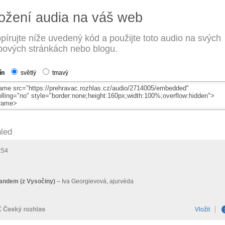
ožení audia na váš web
pírujte níže uvedený kód a použijte toto audio na svých
ových stránkách nebo blogu.
ín
světlý
tmavý
led