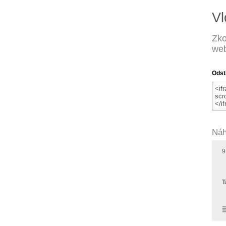
Vl
Zko
web
Odst
Náh