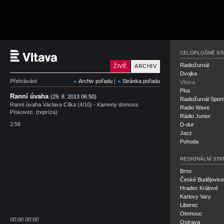
Český rozhlas Vltava
CELOPLOŠNÉ ST
Radiožurnál
ŽIVĚ
ARCHIV
Dvojka
Přehrávání
Archiv pořadu
|
Stránka pořadu
Vltava
Plus
Ranní úvaha
(29. 8. 2013 06:50)
Radiožurnál Sport
Ranní úvaha Václava Cílka (4/10) - Kameny domova.
Radio Wave
Pískovec. (repríza)
Rádio Junior
2:56
D-dur
Jazz
Pohoda
REGIONÁLNÍ STA
Brno
České Budějovice
Hradec Králové
Karlovy Vary
Liberec
Olomouc
00:00
00:00
Ostrava