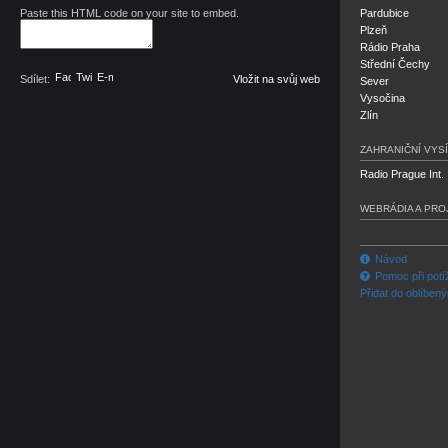
Paste this HTML code on your site to embed.
Pardubice
Plzeň
Rádio Praha
Střední Čechy
Facebook
Twitter
E-mail
Sdílet:
Vložit na svůj web
Sever
Vysočina
Zlín
ZAHRANIČNÍ VYSÍ
Radio Prague Int.
WEBRÁDIA A PRO
Návod
Pomoc při potí
Přidat do oblíben