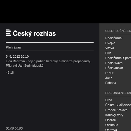
Český rozhlas
CELOPLOŠNÉ ST
Radiožurnál
Dvojka
Přehrávání
Vltava
Plus
5. 8. 2012 10:10
Radiožurnál Sport
Lída Baarová - nejen příběh herečky a ministra propagandy.
Radio Wave
Připravil Jan Sedmidubský.
Rádio Junior
49:18
D-dur
Jazz
Pohoda
REGIONÁLNÍ STA
Brno
České Budějovice
Hradec Králové
Karlovy Vary
Liberec
Olomouc
00:00
00:00
Ostrava