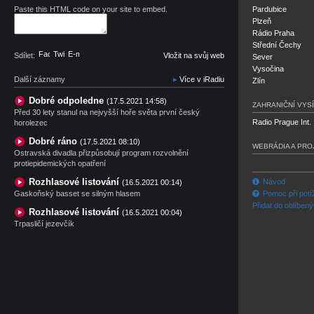
Paste this HTML code on your site to embed.
Pardubice
Plzeň
Rádio Praha
Střední Čechy
Facebook
Twitter
E-mail
Sdílet:
Vložit na svůj web
Sever
Vysočina
Další záznamy
Více v iRadiu
Zlín
Dobré odpoledne
(17.5.2021 14:58)
ZAHRANIČNÍ VYSÍ
Před 30 lety stanul na nejvyšší hoře světa první český
Radio Prague Int.
horolezec
Dobré ráno
(17.5.2021 08:10)
WEBRÁDIA A PRO
Ostravská divadla přizpůsobují program rozvolnění
protiepidemických opatření
Rozhlasové listování
Návod
(16.5.2021 00:14)
Gaskoňský basset se silným hlasem
Pomoc při potí
Přidat do oblíben
Rozhlasové listování
(16.5.2021 00:04)
Trpasličí jezevčík