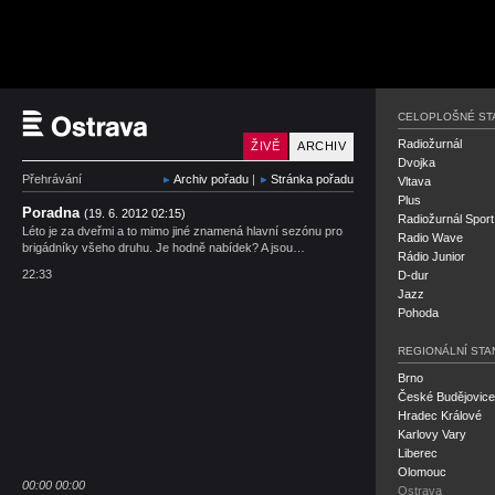
Český rozhlas Ostrava
CELOPLOŠNÉ ST
Radiožurnál
ŽIVĚ
ARCHIV
Dvojka
Přehrávání
Archiv pořadu
|
Stránka pořadu
Vltava
Plus
Poradna
(19. 6. 2012 02:15)
Radiožurnál Sport
Léto je za dveřmi a to mimo jiné znamená hlavní sezónu pro
Radio Wave
brigádníky všeho druhu. Je hodně nabídek? A jsou…
Rádio Junior
22:33
D-dur
Jazz
Pohoda
REGIONÁLNÍ STA
Brno
České Budějovice
Hradec Králové
Karlovy Vary
Liberec
Olomouc
00:00
00:00
Ostrava