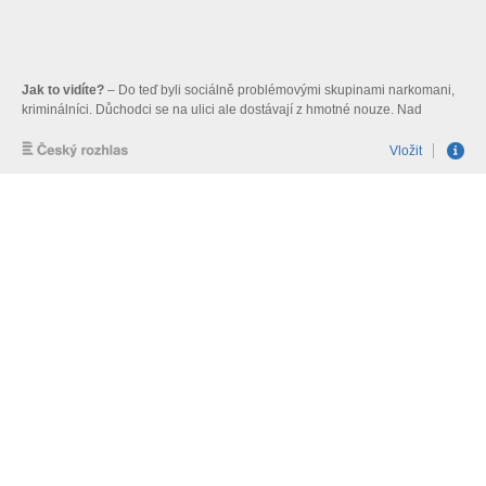
Jak to vidíte?
– Do teď byli sociálně problémovými skupinami narkomani,
kriminálníci. Důchodci se na ulici ale dostávají z hmotné nouze. Nad
tématem se zamýšleli socioložka Jiřina Šiklová, ekonom Petr Jánský a
komentátor Radko Kubičko.
Vložit