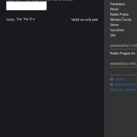
Pardubice
Plzeň
Rádio Praha
Facebook
Twitter
E-mail
Sdílet:
Vložit na svůj web
Střední Čechy
Sever
Vysočina
Zlín
ZAHRANIČNÍ VYSÍ
Radio Prague Int.
WEBRÁDIA A PRO
Návod
Pomoc při potí
Přidat do oblíben