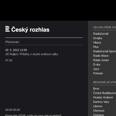
Český rozhlas
CELOPLOŠNÉ ST
Radiožurnál
Dvojka
Přehrávání
Vltava
Plus
29. 5. 2012 12:05
Radiožurnál Sport
Jiří Rajlich: Příběhy z druhé světové války
Radio Wave
Rádio Junior
47:43
D-dur
Jazz
Pohoda
REGIONÁLNÍ STA
Brno
České Budějovice
Hradec Králové
Karlovy Vary
Liberec
00:00
00:00
Olomouc
Ostrava
Paste this HTML code on your site to embed.