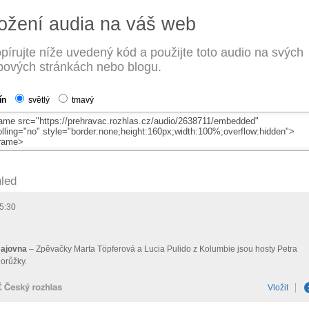
ožení audia na váš web
pírujte níže uvedený kód a použijte toto audio na svých
ových stránkách nebo blogu.
ín
světlý
tmavý
led