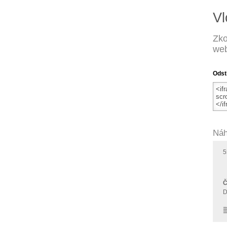
Vl
Zko
web
Odst
Náh